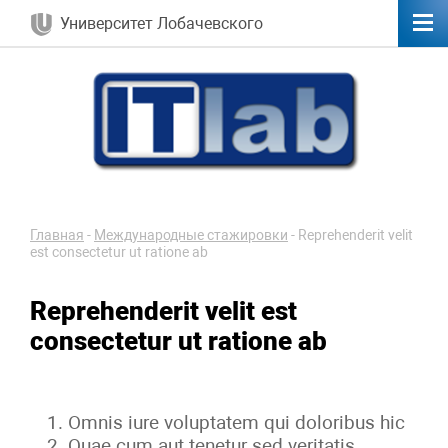
Университет Лобачевского
Главная
-
Международные стажировки
-
Reprehenderit velit
est consectetur ut ratione ab
Reprehenderit velit est
consectetur ut ratione ab
Omnis iure voluptatem qui doloribus hic
Quae cum aut tenetur sed veritatis