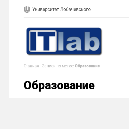
Университет Лобачевского
Главная
-
Записи по метке:
Образование
Образование