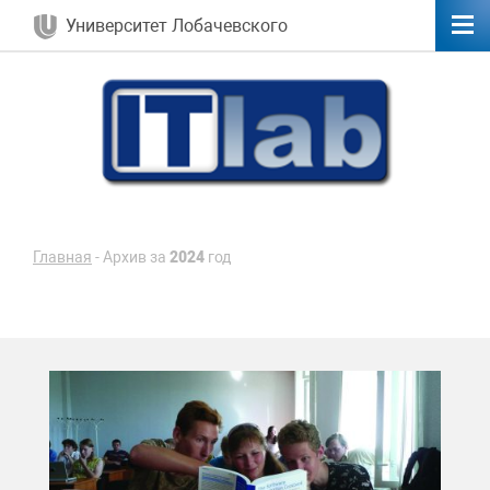
Университет Лобачевского
Главная
-
Архив за
2024
год